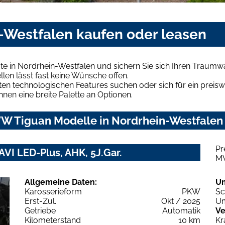
-Westfalen kaufen oder leasen
e in Nordrhein-Westfalen und sichern Sie sich Ihren Traumw
len lässt fast keine Wünsche offen.
en technologischen Features suchen oder sich für ein preiswe
hnen eine breite Palette an Optionen.
W Tiguan Modelle in Nordrhein-Westfalen 
Pr
AVI LED-Plus, AHK, 5J.Gar.
M
Allgemeine Daten:
U
Karosserieform
PKW
Sc
Erst-Zul.
Okt / 2025
Um
Getriebe
Automatik
Ve
Kilometerstand
10 km
Kr