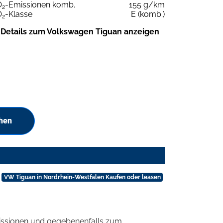
O
-Emissionen komb.
155 g/km
2
O
-Klasse
E (komb.)
2
Details zum Volkswagen Tiguan anzeigen
chen
VW Tiguan in Nordrhein-Westfalen Kaufen oder leasen
ssionen und gegebenenfalls zum