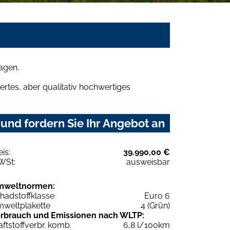
agen.
rtes, aber qualitativ hochwertiges
und fordern Sie Ihr Angebot an
eis:
39.990,00 €
WSt:
ausweisbar
mweltnormen:
hadstoffklasse
Euro 6
weltplakette
4 (Grün)
rbrauch und Emissionen nach WLTP:
aftstoffverbr. komb.
6,8 l/100km