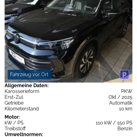
Fahrzeug vor Ort
Allgemeine Daten:
Karosserieform
PKW
Erst-Zul.
Okt / 2025
Getriebe
Automatik
Kilometerstand
10 km
Motor:
kW / PS
110 kW / 150 PS
Treibstoff
Benzin
Umweltnormen: