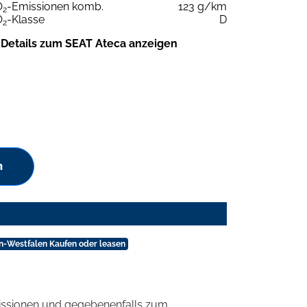
O
-Emissionen komb.
123 g/km
2
O
-Klasse
D
2
Details zum SEAT Ateca anzeigen
n
n-Westfalen Kaufen oder leasen
ssionen und gegebenenfalls zum