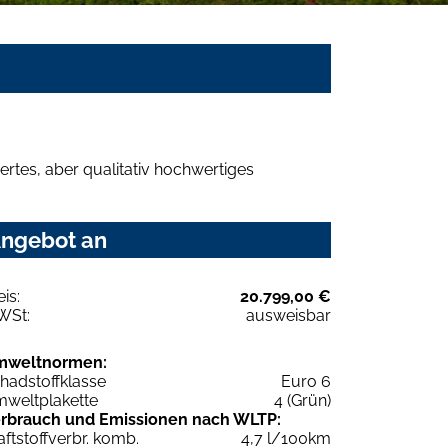
rtes, aber qualitativ hochwertiges
Angebot an
eis:
20.799,00 €
WSt:
ausweisbar
mweltnormen:
hadstoffklasse
Euro 6
weltplakette
4 (Grün)
rbrauch und Emissionen nach WLTP:
aftstoffverbr. komb.
4,7 l/100km