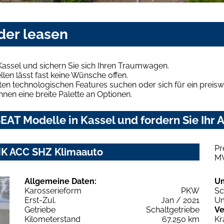
der leasen
assel und sichern Sie sich Ihren Traumwagen.
len lässt fast keine Wünsche offen.
en technologischen Features suchen oder sich für ein preiswe
hnen eine breite Palette an Optionen.
EAT Modelle in Kassel und fordern Sie Ihr 
Pr
AHK ACC SHZ Klimaauto
M
Allgemeine Daten:
U
Karosserieform
PKW
Sc
Erst-Zul.
Jan / 2021
Um
Getriebe
Schaltgetriebe
Ve
Kilometerstand
67.250 km
Kr