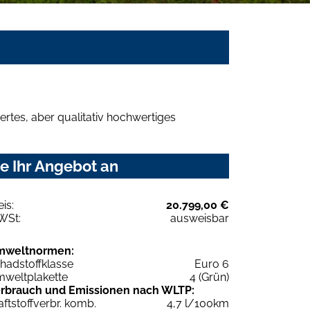
rtes, aber qualitativ hochwertiges
e Ihr Angebot an
eis:
20.799,00 €
WSt:
ausweisbar
mweltnormen:
hadstoffklasse
Euro 6
weltplakette
4 (Grün)
rbrauch und Emissionen nach WLTP:
aftstoffverbr. komb.
4,7 l/100km