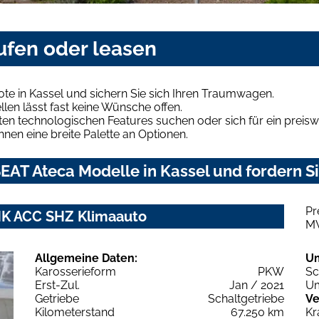
ufen oder leasen
te in Kassel und sichern Sie sich Ihren Traumwagen.
len lässt fast keine Wünsche offen.
en technologischen Features suchen oder sich für ein preiswe
hnen eine breite Palette an Optionen.
AT Ateca Modelle in Kassel und fordern Si
Pr
AHK ACC SHZ Klimaauto
M
Allgemeine Daten:
U
Karosserieform
PKW
Sc
Erst-Zul.
Jan / 2021
Um
Getriebe
Schaltgetriebe
Ve
Kilometerstand
67.250 km
Kr