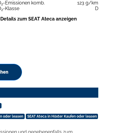
O
-Emissionen komb.
123 g/km
2
O
-Klasse
D
2
Details zum SEAT Ateca anzeigen
chen
n oder leasen
SEAT Ateca in Höxter Kaufen oder leasen
ssionen und gegebenenfalls zum