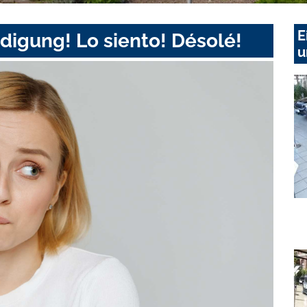
E
digung! Lo siento! Désolé!
u