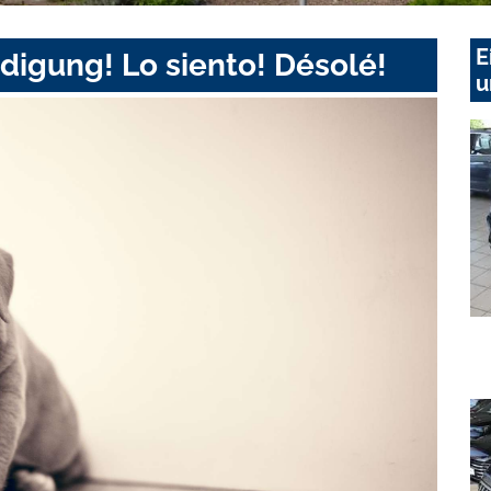
E
digung! Lo siento! Désolé!
u