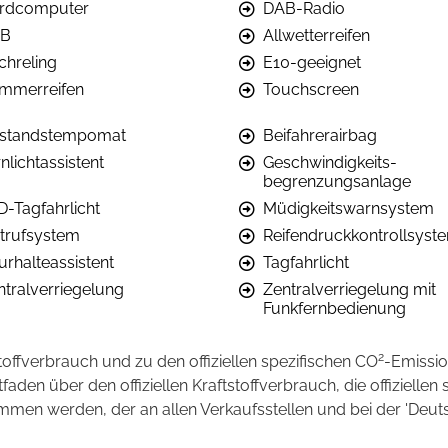
rdcomputer
DAB-Radio
B
Allwetterreifen
chreling
E10-geeignet
mmerreifen
Touchscreen
standstempomat
Beifahrerairbag
nlichtassistent
Geschwindigkeits-
begrenzungsanlage
D-Tagfahrlicht
Müdigkeitswarnsystem
trufsystem
Reifendruckkontrollsyst
urhalteassistent
Tagfahrlicht
ntralverriegelung
Zentralverriegelung mit
Funkfernbedienung
2
stoffverbrauch und zu den offiziellen spezifischen CO
-Emissi
en über den offiziellen Kraftstoffverbrauch, die offiziellen 
ommen werden, der an allen Verkaufsstellen und bei der 'D