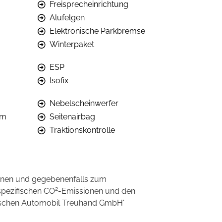
Freisprecheinrichtung
Alufelgen
Elektronische Parkbremse
Winterpaket
ESP
Isofix
Nebelscheinwerfer
em
Seitenairbag
Traktionskontrolle
onen und gegebenenfalls zum
2
spezifischen CO
-Emissionen und den
eutschen Automobil Treuhand GmbH'