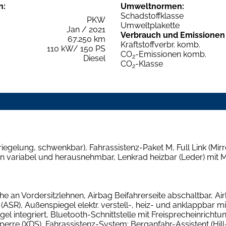
n:
Umweltnormen:
Schadstoffklasse
PKW
Umweltplakette
Jan / 2021
Verbrauch und Emissionen
67.250 km
Kraftstoffverbr. komb.
110 kW/ 150 PS
CO
-Emissionen komb.
2
Diesel
CO
-Klasse
2
iegelung, schwenkbar), Fahrassistenz-Paket M, Full Link (Mir
variabel und herausnehmbar, Lenkrad heizbar (Leder) mit Mult
e an Vordersitzlehnen, Airbag Beifahrerseite abschaltbar, Ai
ASR), Außenspiegel elektr. verstell-, heiz- und anklappbar 
 integriert, Bluetooth-Schnittstelle mit Freisprecheinrichtun
alsperre (XDS), Fahrassistenz-System: Berganfahr-Assistent (Hi