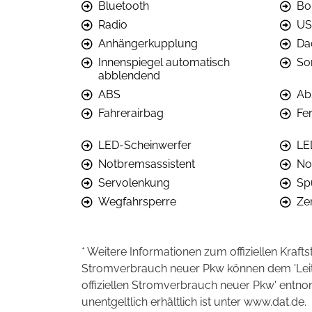
Bluetooth
Bo
Radio
US
Anhängerkupplung
Da
Innenspiegel automatisch
So
abblendend
ABS
Ab
Fahrerairbag
Fer
LED-Scheinwerfer
LE
Notbremsassistent
No
Servolenkung
Sp
Wegfahrsperre
Ze
* Weitere Informationen zum offiziellen Kraft
Stromverbrauch neuer Pkw können dem 'Leitfad
offiziellen Stromverbrauch neuer Pkw' entn
unentgeltlich erhältlich ist unter www.dat.de.