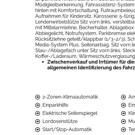
Müdigkeitserkennung, Fahrassistenz-System: 
hinten mit Komfortschaltung, Fußraumbeleu
Aufnahmen für Kindersitz, Karosserie: 5-tür
Lendenwirbelstütze Sitz vorn links, verstellb
mit Mittelarmlehne, Becherhalter, Ablagebox 
Abbiegelicht, Notrufsystem, Parkbremse elek
Rücksitzlehne geteilt/klappbar (1/3-2/3), 
Media-System Plus, Seitenairbag, Sitz vorn li
Stau-/Ablagefach unter Sitz vorn links, Stec
Koffer-/Laderaum, Wärmeschutzverglasun
Zwischenverkauf und Irrtümer für die
allgemeinen Identifizierung des Fahr
2-Zonen-Klimaautomatik
Ar
Einparkhilfe
Ei
Elektrische Seitenspiegel
Kl
Lordosenstütze
Mu
Start/Stop-Automatik
Te