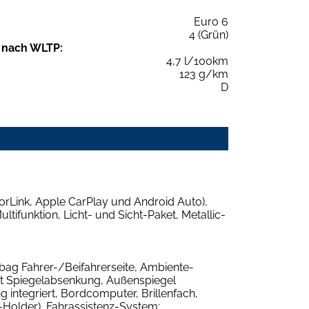
Euro 6
4 (Grün)
 nach WLTP:
4,7 l/100km
123 g/km
D
rorLink, Apple CarPlay und Android Auto),
ifunktion, Licht- und Sicht-Paket, Metallic-
rbag Fahrer-/Beifahrerseite, Ambiente-
mit Spiegelabsenkung, Außenspiegel
g integriert, Bordcomputer, Brillenfach,
ll-Holder), Fahrassistenz-System: