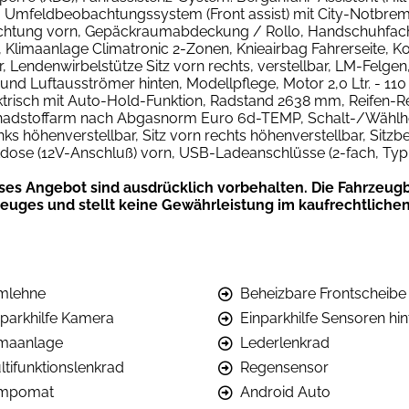
Umfeldbeobachtungssystem (Front assist) mit City-Notbremsf
chtung vorn, Gepäckraumabdeckung / Rollo, Handschuhfach b
ig, Klimaanlage Climatronic 2-Zonen, Knieairbag Fahrerseite
ar, Lendenwirbelstütze Sitz vorn rechts, verstellbar, LM-Felgen
und Luftausströmer hinten, Modellpflege, Motor 2,0 Ltr. - 11
trisch mit Auto-Hold-Funktion, Radstand 2638 mm, Reifen-Re
Schadstoffarm nach Abgasnorm Euro 6d-TEMP, Schalt-/Wählheb
nks höhenverstellbar, Sitz vorn rechts höhenverstellbar, Sitzb
kdose (12V-Anschluß) vorn, USB-Ladeanschlüsse (2-fach, Typ C
g
ses Angebot sind ausdrücklich vorbehalten. Die Fahrzeugb
zeuges und stellt keine Gewährleistung im kaufrechtlichen
mlehne
Beheizbare Frontscheibe
nparkhilfe Kamera
Einparkhilfe Sensoren hin
imaanlage
Lederlenkrad
ltifunktionslenkrad
Regensensor
mpomat
Android Auto