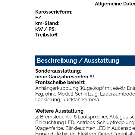
Allgemeine Date
Karosserieform:
EZ:
km-Stand:
kW / PS:
Treibstoff:
Beschreibung / Ausstattung
Sonderausstattung:
neue Ganzjahresreifen !!!
Frontscheibe beheizt
Anhängerkupplung (Kugelkopf mit elektr. Entr
Fzg. ohne Modell-Schriftzug, Laderaumboden 
Lackierung, Rückfahrkamera
Weitere Ausstattung:
3. Bremsleuchte, 8 Lautsprecher, Ablagetasch
Beleuchtung LED, Antriebs-Schlupfregelung (
Wagenfarbe, Blinkleuchten LED in Außenspiegel
Einparkhilfe hinten, Elektron. Querdifferenti